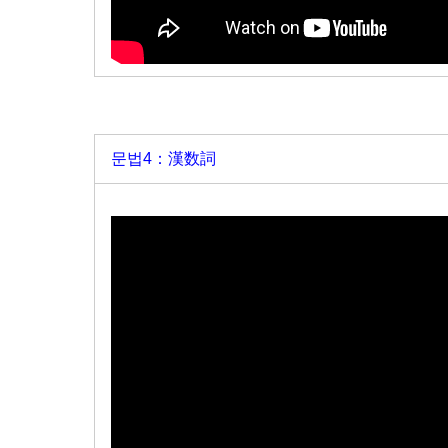
문법4：漢数詞