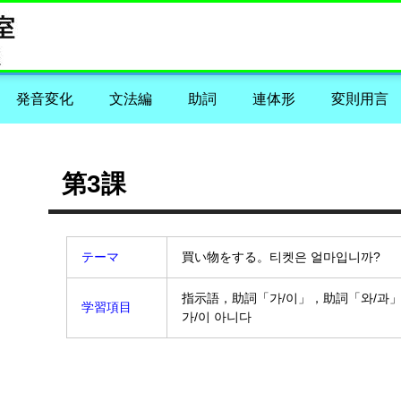
発音変化
文法編
助詞
連体形
変則用言
第3課
テーマ
買い物をする。티켓은 얼마입니까?
指示語，助詞「가/이」，助詞「와/과
学習項目
가/이 아니다