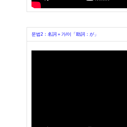
문법2：名詞＋가/이「助詞：が」