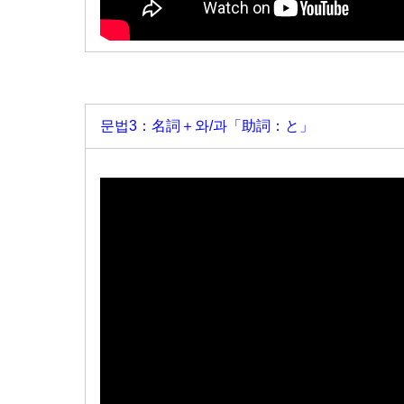
문법3：名詞＋와/과「助詞：と」