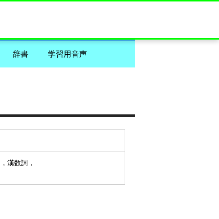
辞書
学習用音声
」，漢数詞，