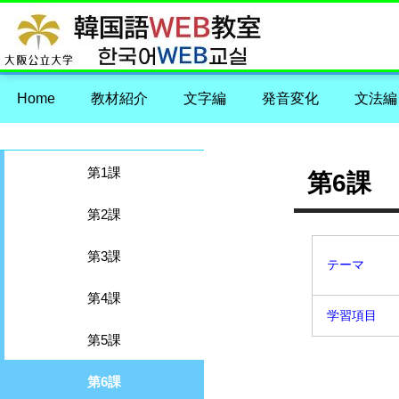
Home
教材紹介
文字編
発音変化
文法編
第1課
第6課
第2課
第3課
テーマ
第4課
学習項目
第5課
第6課